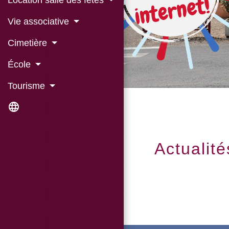
Location salle des fêtes
Vie associative
Cimetière
École
Tourisme
language
Actualité