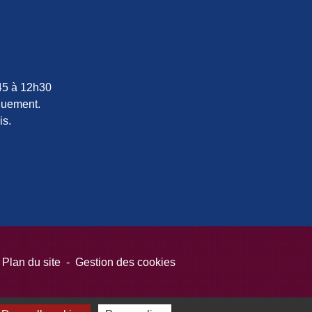
h45 à 12h30
quement.
is.
Plan du site
-
Gestion des cookies